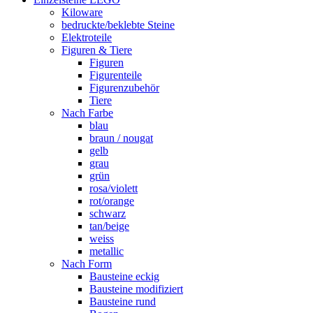
Kiloware
bedruckte/beklebte Steine
Elektroteile
Figuren & Tiere
Figuren
Figurenteile
Figurenzubehör
Tiere
Nach Farbe
blau
braun / nougat
gelb
grau
grün
rosa/violett
rot/orange
schwarz
tan/beige
weiss
metallic
Nach Form
Bausteine eckig
Bausteine modifiziert
Bausteine rund