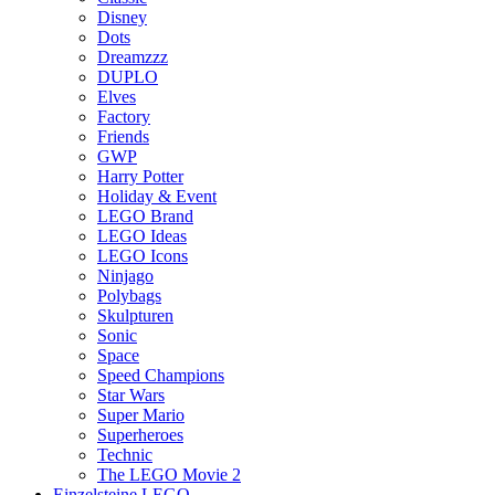
Disney
Dots
Dreamzzz
DUPLO
Elves
Factory
Friends
GWP
Harry Potter
Holiday & Event
LEGO Brand
LEGO Ideas
LEGO Icons
Ninjago
Polybags
Skulpturen
Sonic
Space
Speed Champions
Star Wars
Super Mario
Superheroes
Technic
The LEGO Movie 2
Einzelsteine LEGO