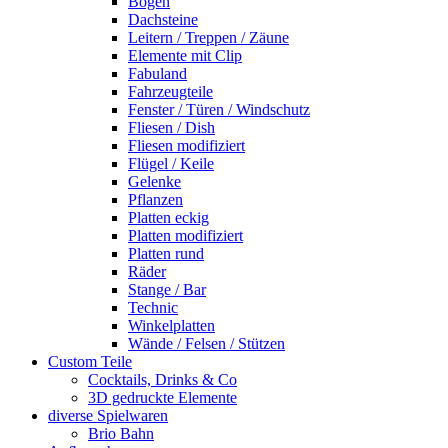
Bogen
Dachsteine
Leitern / Treppen / Zäune
Elemente mit Clip
Fabuland
Fahrzeugteile
Fenster / Türen / Windschutz
Fliesen / Dish
Fliesen modifiziert
Flügel / Keile
Gelenke
Pflanzen
Platten eckig
Platten modifiziert
Platten rund
Räder
Stange / Bar
Technic
Winkelplatten
Wände / Felsen / Stützen
Custom Teile
Cocktails, Drinks & Co
3D gedruckte Elemente
diverse Spielwaren
Brio Bahn