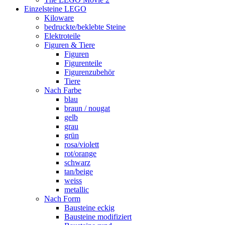
Einzelsteine LEGO
Kiloware
bedruckte/beklebte Steine
Elektroteile
Figuren & Tiere
Figuren
Figurenteile
Figurenzubehör
Tiere
Nach Farbe
blau
braun / nougat
gelb
grau
grün
rosa/violett
rot/orange
schwarz
tan/beige
weiss
metallic
Nach Form
Bausteine eckig
Bausteine modifiziert