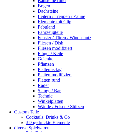
Bausteine rund
Bogen
Dachsteine
Leitern / Treppen / Zäune
Elemente mit Clip
Fabuland
Fahrzeugteile
Fenster / Türen / Windschutz
Fliesen / Dish
Fliesen modifiziert
Flügel / Keile
Gelenke
Pflanzen
Platten eckig
Platten modifiziert
Platten rund
Räder
Stange / Bar
Technic
Winkelplatten
Wände / Felsen / Stützen
Custom Teile
Cocktails, Drinks & Co
3D gedruckte Elemente
diverse Spielwaren