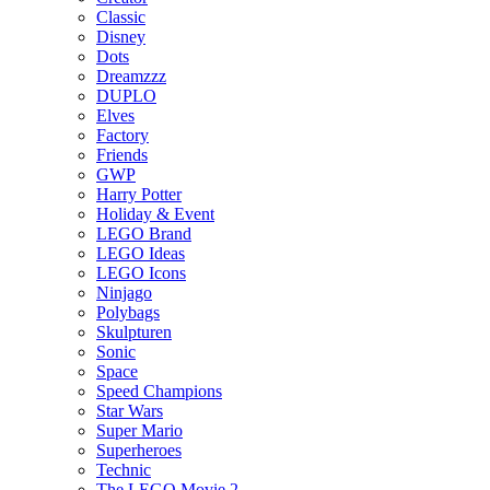
Classic
Disney
Dots
Dreamzzz
DUPLO
Elves
Factory
Friends
GWP
Harry Potter
Holiday & Event
LEGO Brand
LEGO Ideas
LEGO Icons
Ninjago
Polybags
Skulpturen
Sonic
Space
Speed Champions
Star Wars
Super Mario
Superheroes
Technic
The LEGO Movie 2