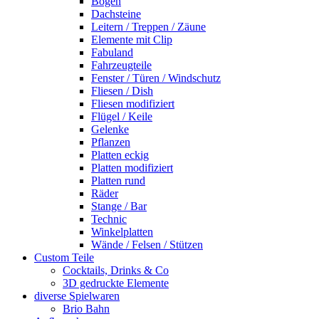
Bogen
Dachsteine
Leitern / Treppen / Zäune
Elemente mit Clip
Fabuland
Fahrzeugteile
Fenster / Türen / Windschutz
Fliesen / Dish
Fliesen modifiziert
Flügel / Keile
Gelenke
Pflanzen
Platten eckig
Platten modifiziert
Platten rund
Räder
Stange / Bar
Technic
Winkelplatten
Wände / Felsen / Stützen
Custom Teile
Cocktails, Drinks & Co
3D gedruckte Elemente
diverse Spielwaren
Brio Bahn