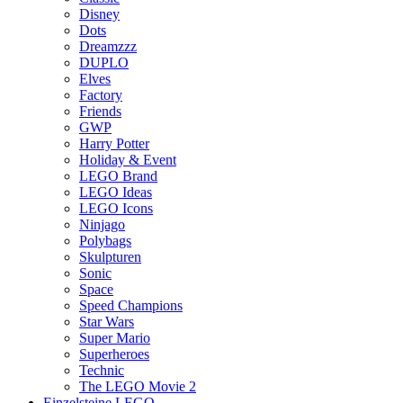
Disney
Dots
Dreamzzz
DUPLO
Elves
Factory
Friends
GWP
Harry Potter
Holiday & Event
LEGO Brand
LEGO Ideas
LEGO Icons
Ninjago
Polybags
Skulpturen
Sonic
Space
Speed Champions
Star Wars
Super Mario
Superheroes
Technic
The LEGO Movie 2
Einzelsteine LEGO