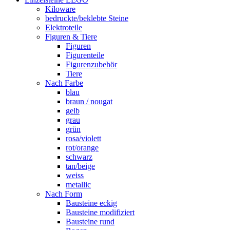
Kiloware
bedruckte/beklebte Steine
Elektroteile
Figuren & Tiere
Figuren
Figurenteile
Figurenzubehör
Tiere
Nach Farbe
blau
braun / nougat
gelb
grau
grün
rosa/violett
rot/orange
schwarz
tan/beige
weiss
metallic
Nach Form
Bausteine eckig
Bausteine modifiziert
Bausteine rund