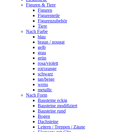
Figuren & Tiere
Figuren
Figurenteile
Figurenzubehör
Tiere
Nach Farbe
blau
braun / nougat
gelb
grau
grün
rosa/violett
rot/orange
schwarz
tan/beige
weiss
metallic
Nach Form
Bausteine eckig
Bausteine modifiziert
Bausteine rund
Bogen
Dachsteine
Leitern / Treppen / Zäune