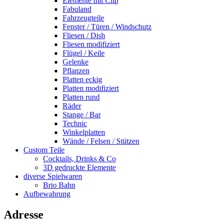
Elemente mit Clip
Fabuland
Fahrzeugteile
Fenster / Türen / Windschutz
Fliesen / Dish
Fliesen modifiziert
Flügel / Keile
Gelenke
Pflanzen
Platten eckig
Platten modifiziert
Platten rund
Räder
Stange / Bar
Technic
Winkelplatten
Wände / Felsen / Stützen
Custom Teile
Cocktails, Drinks & Co
3D gedruckte Elemente
diverse Spielwaren
Brio Bahn
Aufbewahrung
Adresse