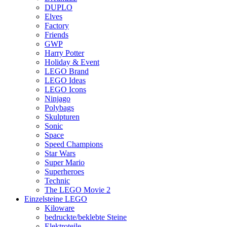
DUPLO
Elves
Factory
Friends
GWP
Harry Potter
Holiday & Event
LEGO Brand
LEGO Ideas
LEGO Icons
Ninjago
Polybags
Skulpturen
Sonic
Space
Speed Champions
Star Wars
Super Mario
Superheroes
Technic
The LEGO Movie 2
Einzelsteine LEGO
Kiloware
bedruckte/beklebte Steine
Elektroteile