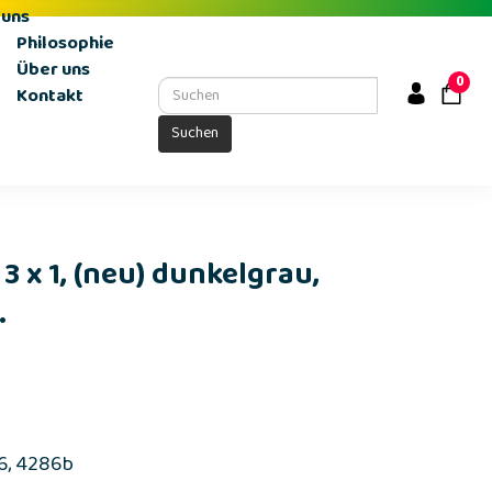
 uns
Philosophie
Über uns
0
Kontakt
Suchen
 3 x 1, (neu) dunkelgrau,
.
86, 4286b