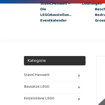
SteinCHenwelt –
Leistungen
Die
Besc
LEGOAusstellun...
Bedr
Eventkalender
Gros
Kategorie
SteinCHenwelt
Bausätze LEGO
Einzelsteine LEGO