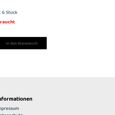
: 6 Stück
raucht
In den Warenkorb
nformationen
mpressum