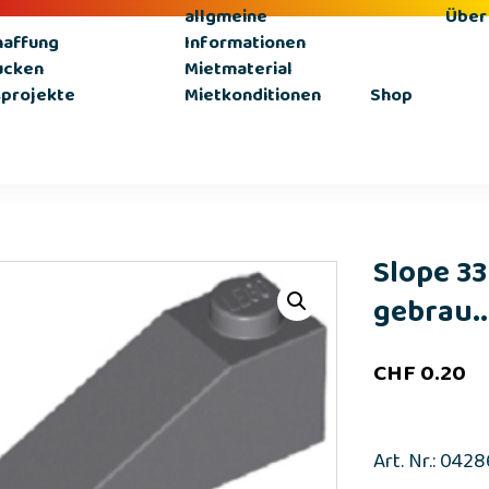
allgmeine
Über
haffung
Informationen
ucken
Mietmaterial
sprojekte
Mietkonditionen
Shop
Slope 33
gebrau..
CHF
0.20
Art. Nr.: 042