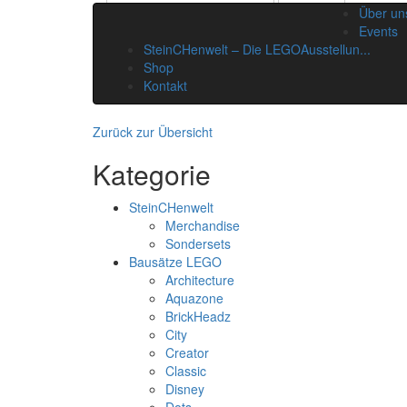
Suchen
Über un
Events
SteinCHenwelt – Die LEGOAusstellun...
Shop
Kontakt
Zurück zur Übersicht
Kategorie
SteinCHenwelt
Merchandise
Sondersets
Bausätze LEGO
Architecture
Aquazone
BrickHeadz
City
Creator
Classic
Disney