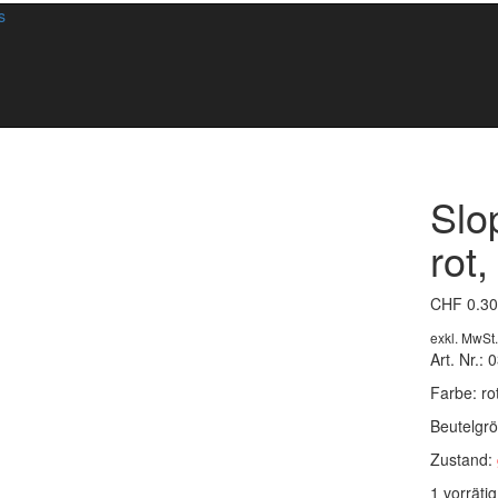
s
Slo
rot,
CHF
0.30
exkl. MwSt.
Art. Nr.: 
Farbe: rot
Beutelgrö
Zustand:
1 vorrätig