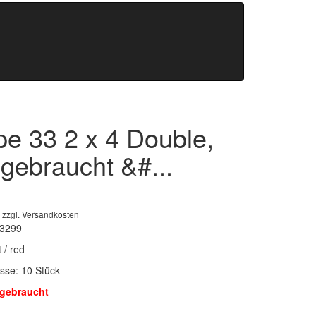
pe 33 2 x 4 Double,
 gebraucht &#...
 zzgl. Versandkosten
03299
 / red
sse: 10 Stück
gebraucht