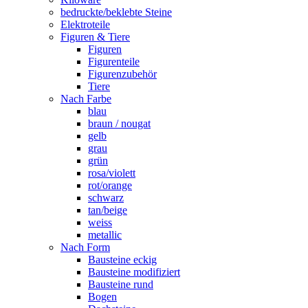
bedruckte/beklebte Steine
Elektroteile
Figuren & Tiere
Figuren
Figurenteile
Figurenzubehör
Tiere
Nach Farbe
blau
braun / nougat
gelb
grau
grün
rosa/violett
rot/orange
schwarz
tan/beige
weiss
metallic
Nach Form
Bausteine eckig
Bausteine modifiziert
Bausteine rund
Bogen