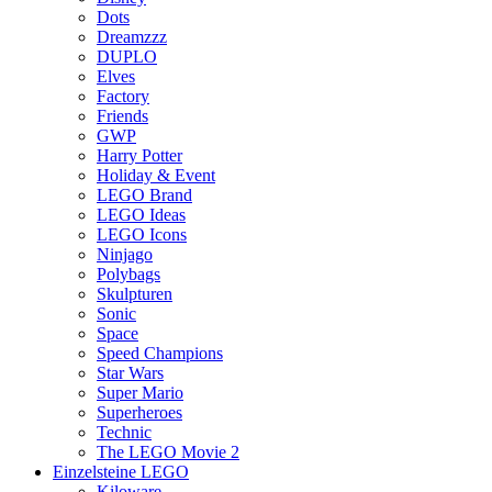
Dots
Dreamzzz
DUPLO
Elves
Factory
Friends
GWP
Harry Potter
Holiday & Event
LEGO Brand
LEGO Ideas
LEGO Icons
Ninjago
Polybags
Skulpturen
Sonic
Space
Speed Champions
Star Wars
Super Mario
Superheroes
Technic
The LEGO Movie 2
Einzelsteine LEGO
Kiloware