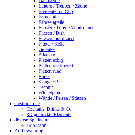
Dachsteine
Leitern / Treppen / Zäune
Elemente mit Clip
Fabuland
Fahrzeugteile
Fenster / Türen / Windschutz
Fliesen / Dish
Fliesen modifiziert
Flügel / Keile
Gelenke
Pflanzen
Platten eckig
Platten modifiziert
Platten rund
Räder
Stange / Bar
Technic
Winkelplatten
Wände / Felsen / Stützen
Custom Teile
Cocktails, Drinks & Co
3D gedruckte Elemente
diverse Spielwaren
Brio Bahn
Aufbewahrung