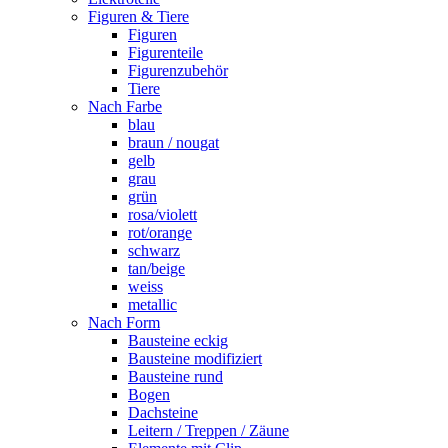
Figuren & Tiere
Figuren
Figurenteile
Figurenzubehör
Tiere
Nach Farbe
blau
braun / nougat
gelb
grau
grün
rosa/violett
rot/orange
schwarz
tan/beige
weiss
metallic
Nach Form
Bausteine eckig
Bausteine modifiziert
Bausteine rund
Bogen
Dachsteine
Leitern / Treppen / Zäune