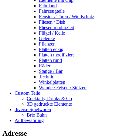
Elemente mit Clip
Fabuland
Fahrzeugteile
Fenster / Türen / Windschutz
Fliesen / Dish
Fliesen modifiziert
Flügel / Keile
Gelenke
Pflanzen
Platten eckig
Platten modifiziert
Platten rund
Räder
Stange / Bar
Technic
Winkelplatten
Wände / Felsen / Stützen
Custom Teile
Cocktails, Drinks & Co
3D gedruckte Elemente
diverse Spielwaren
Brio Bahn
Aufbewahrung
Adresse