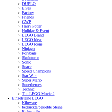
DUPLO
Elves
Factory
Friends
GWP
Harry Potter
Holiday & Event
LEGO Brand
LEGO Ideas
LEGO Icons
Ninjago
Polybags
Skulpturen
Sonic
Space
Speed Champions
Star Wars
Super Mario
Superheroes
Technic
The LEGO Movie 2
Einzelsteine LEGO
Kiloware
bedruckte/beklebte Steine
Elektroteile