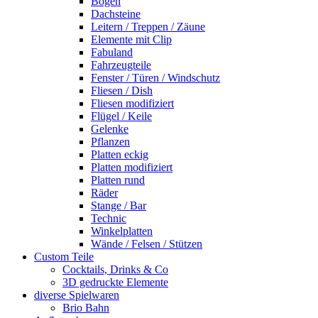
Bogen
Dachsteine
Leitern / Treppen / Zäune
Elemente mit Clip
Fabuland
Fahrzeugteile
Fenster / Türen / Windschutz
Fliesen / Dish
Fliesen modifiziert
Flügel / Keile
Gelenke
Pflanzen
Platten eckig
Platten modifiziert
Platten rund
Räder
Stange / Bar
Technic
Winkelplatten
Wände / Felsen / Stützen
Custom Teile
Cocktails, Drinks & Co
3D gedruckte Elemente
diverse Spielwaren
Brio Bahn