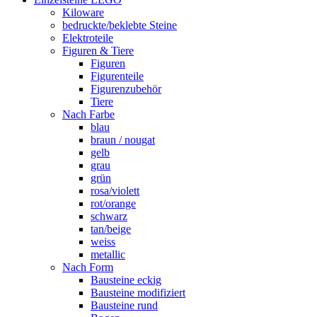
Kiloware
bedruckte/beklebte Steine
Elektroteile
Figuren & Tiere
Figuren
Figurenteile
Figurenzubehör
Tiere
Nach Farbe
blau
braun / nougat
gelb
grau
grün
rosa/violett
rot/orange
schwarz
tan/beige
weiss
metallic
Nach Form
Bausteine eckig
Bausteine modifiziert
Bausteine rund