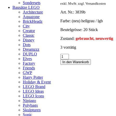
Sondersets
exkl. MwSt. zzgl. Versandkosten
Bausätze LEGO
Art. Nr.: 3839b
Architecture
Aquazone
Farbe: (neu) hellgrau / lgb
BrickHeadz
City
Beutelgrösse: 20 Stück
Creator
Classic
Zustand:
gebraucht, neuwertig
Disney
Dots
3 vorrätig
Dreamzzz
DUPLO
Elves
In den Warenkorb
Factory
Friends
GWP
Harry Potter
Holiday & Event
LEGO Brand
LEGO Ideas
LEGO Icons
Ninjago
Polybags
Skulpturen
Sonic