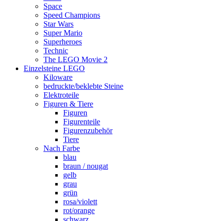
Space
Speed Champions
Star Wars
Super Mario
Superheroes
Technic
The LEGO Movie 2
Einzelsteine LEGO
Kiloware
bedruckte/beklebte Steine
Elektroteile
Figuren & Tiere
Figuren
Figurenteile
Figurenzubehör
Tiere
Nach Farbe
blau
braun / nougat
gelb
grau
grün
rosa/violett
rot/orange
schwarz