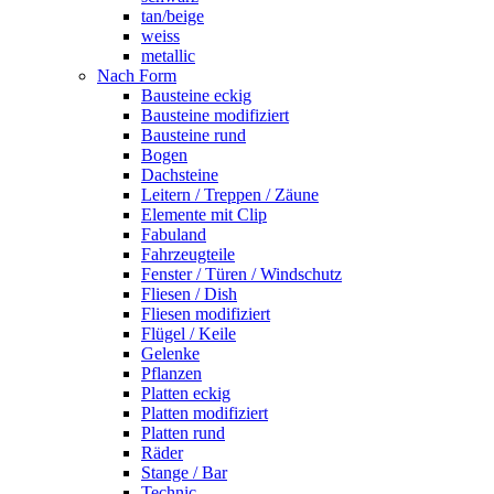
tan/beige
weiss
metallic
Nach Form
Bausteine eckig
Bausteine modifiziert
Bausteine rund
Bogen
Dachsteine
Leitern / Treppen / Zäune
Elemente mit Clip
Fabuland
Fahrzeugteile
Fenster / Türen / Windschutz
Fliesen / Dish
Fliesen modifiziert
Flügel / Keile
Gelenke
Pflanzen
Platten eckig
Platten modifiziert
Platten rund
Räder
Stange / Bar
Technic