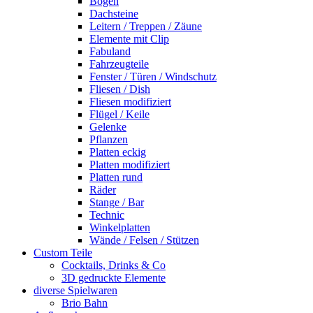
Bogen
Dachsteine
Leitern / Treppen / Zäune
Elemente mit Clip
Fabuland
Fahrzeugteile
Fenster / Türen / Windschutz
Fliesen / Dish
Fliesen modifiziert
Flügel / Keile
Gelenke
Pflanzen
Platten eckig
Platten modifiziert
Platten rund
Räder
Stange / Bar
Technic
Winkelplatten
Wände / Felsen / Stützen
Custom Teile
Cocktails, Drinks & Co
3D gedruckte Elemente
diverse Spielwaren
Brio Bahn