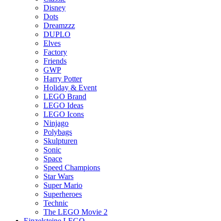
Disney
Dots
Dreamzzz
DUPLO
Elves
Factory
Friends
GWP
Harry Potter
Holiday & Event
LEGO Brand
LEGO Ideas
LEGO Icons
Ninjago
Polybags
Skulpturen
Sonic
Space
Speed Champions
Star Wars
Super Mario
Superheroes
Technic
The LEGO Movie 2
Einzelsteine LEGO