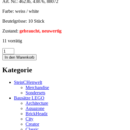
Art. Nr.: 4623b, 43876, 88072
Farbe: weiss / white
Beutelgrösse: 10 Stück
Zustand:
gebraucht, neuwertig
11 vorrätig
In den Warenkorb
Kategorie
SteinCHenwelt
Merchandise
Sondersets
Bausätze LEGO
Architecture
Aquazone
BrickHeadz
City
Creator
Classic