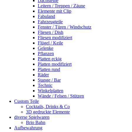
Dachsteine
Leitern / Treppen / Zäune
Elemente mit Clip
Fabuland
Fahrzeugteile
Fenster / Türen / Windschutz
Fliesen / Dish
Fliesen modifiziert
Flügel / Keile
Gelenke
Pflanzen
Platten eckig
Platten modifiziert
Platten rund
Räder
Stange / Bar
Technic
Winkelplatten
Wände / Felsen / Stützen
Custom Teile
Cocktails, Drinks & Co
3D gedruckte Elemente
diverse Spielwaren
Brio Bahn
Aufbewahrung