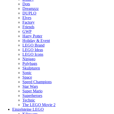
Dots
Dreamzzz
DUPLO
Elves
Factory
Friends
GWP
Harry Potter
Holiday & Event
LEGO Brand
LEGO Ideas
LEGO Icons
Ninjago
Polybags
Skulpturen
Sonic
Space
Speed Champions
Star Wars
Super Mario
Superheroes
Technic
The LEGO Movie 2
Einzelsteine LEGO
Kiloware