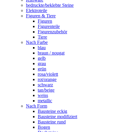
bedruckte/beklebte Steine
Elektroteile
Figuren & Tiere
Figuren
Figurenteile
Figurenzubehör
Tiere
Nach Farbe
blau
braun / nougat
gelb
grau
grün
rosa/violett
rot/orange
schwarz
tan/beige
weiss
metallic
Nach Form
Bausteine eckig
Bausteine modifiziert
Bausteine rund
Bogen