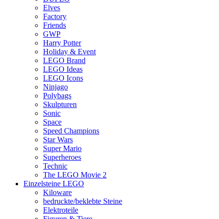
Elves
Factory
Friends
GWP
Harry Potter
Holiday & Event
LEGO Brand
LEGO Ideas
LEGO Icons
Ninjago
Polybags
Skulpturen
Sonic
Space
Speed Champions
Star Wars
Super Mario
Superheroes
Technic
The LEGO Movie 2
Einzelsteine LEGO
Kiloware
bedruckte/beklebte Steine
Elektroteile
Figuren & Tiere