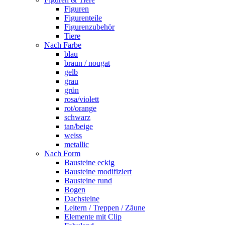
Figuren
Figurenteile
Figurenzubehör
Tiere
Nach Farbe
blau
braun / nougat
gelb
grau
grün
rosa/violett
rot/orange
schwarz
tan/beige
weiss
metallic
Nach Form
Bausteine eckig
Bausteine modifiziert
Bausteine rund
Bogen
Dachsteine
Leitern / Treppen / Zäune
Elemente mit Clip