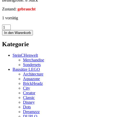
Beutelgrösse: 8 Stück
Zustand:
gebraucht
1 vorrätig
In den Warenkorb
Kategorie
SteinCHenwelt
Merchandise
Sondersets
Bausätze LEGO
Architecture
Aquazone
BrickHeadz
City
Creator
Classic
Disney
Dots
Dreamzzz
DUPLO