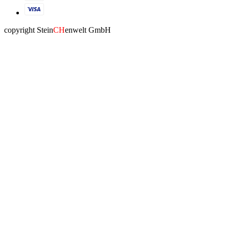
copyright Stein
CH
enwelt GmbH