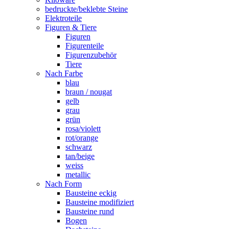
bedruckte/beklebte Steine
Elektroteile
Figuren & Tiere
Figuren
Figurenteile
Figurenzubehör
Tiere
Nach Farbe
blau
braun / nougat
gelb
grau
grün
rosa/violett
rot/orange
schwarz
tan/beige
weiss
metallic
Nach Form
Bausteine eckig
Bausteine modifiziert
Bausteine rund
Bogen