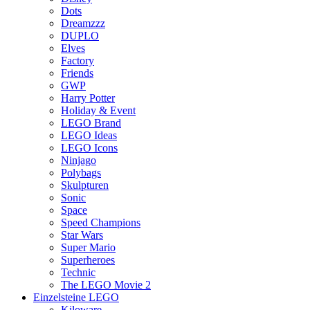
Dots
Dreamzzz
DUPLO
Elves
Factory
Friends
GWP
Harry Potter
Holiday & Event
LEGO Brand
LEGO Ideas
LEGO Icons
Ninjago
Polybags
Skulpturen
Sonic
Space
Speed Champions
Star Wars
Super Mario
Superheroes
Technic
The LEGO Movie 2
Einzelsteine LEGO
Kiloware