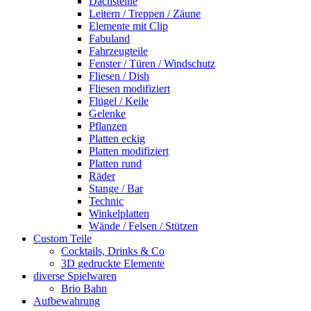
Dachsteine
Leitern / Treppen / Zäune
Elemente mit Clip
Fabuland
Fahrzeugteile
Fenster / Türen / Windschutz
Fliesen / Dish
Fliesen modifiziert
Flügel / Keile
Gelenke
Pflanzen
Platten eckig
Platten modifiziert
Platten rund
Räder
Stange / Bar
Technic
Winkelplatten
Wände / Felsen / Stützen
Custom Teile
Cocktails, Drinks & Co
3D gedruckte Elemente
diverse Spielwaren
Brio Bahn
Aufbewahrung