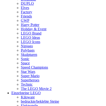
DUPLO
Elves
Factory
Friends
GWP
Harry Potter
Holiday & Event
LEGO Brand
LEGO Ideas
LEGO Icons
Ninjago
Polybags
Skulpturen
Sonic
Space
Speed Champions
Star Wars
Super Mario
Superheroes
Technic
The LEGO Movie 2
Einzelsteine LEGO
Kiloware
bedruckte/beklebte Steine
Elektroteile