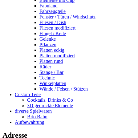
Elemente mit Clip
Fabuland
Fahrzeugteile
Fenster / Türen / Windschutz
Fliesen / Dish
Fliesen modifiziert
Flügel / Keile
Gelenke
Pflanzen
Platten eckig
Platten modifiziert
Platten rund
Räder
Stange / Bar
Technic
Winkelplatten
Wände / Felsen / Stützen
Custom Teile
Cocktails, Drinks & Co
3D gedruckte Elemente
diverse Spielwaren
Brio Bahn
Aufbewahrung
Adresse