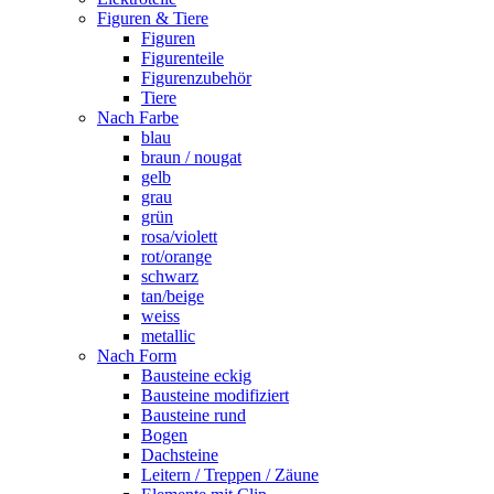
Figuren & Tiere
Figuren
Figurenteile
Figurenzubehör
Tiere
Nach Farbe
blau
braun / nougat
gelb
grau
grün
rosa/violett
rot/orange
schwarz
tan/beige
weiss
metallic
Nach Form
Bausteine eckig
Bausteine modifiziert
Bausteine rund
Bogen
Dachsteine
Leitern / Treppen / Zäune