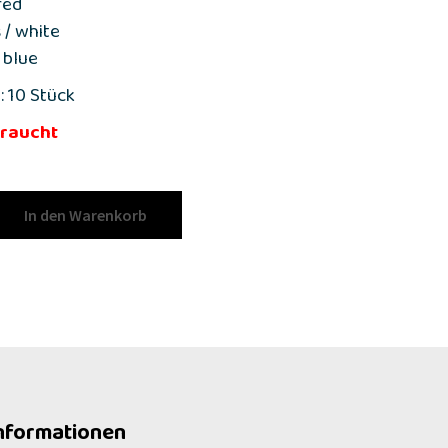
red
 / white
 blue
: 10 Stück
raucht
In den Warenkorb
nformationen