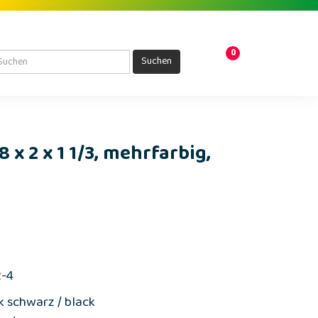
0
Suchen
8 x 2 x 1 1/3, mehrfarbig,
2-4
k schwarz / black