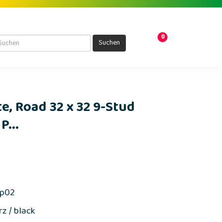
0
Suchen
e, Road 32 x 32 9-Stud
P...
9p02
z / black