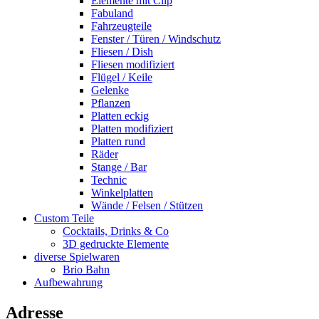
Elemente mit Clip
Fabuland
Fahrzeugteile
Fenster / Türen / Windschutz
Fliesen / Dish
Fliesen modifiziert
Flügel / Keile
Gelenke
Pflanzen
Platten eckig
Platten modifiziert
Platten rund
Räder
Stange / Bar
Technic
Winkelplatten
Wände / Felsen / Stützen
Custom Teile
Cocktails, Drinks & Co
3D gedruckte Elemente
diverse Spielwaren
Brio Bahn
Aufbewahrung
Adresse