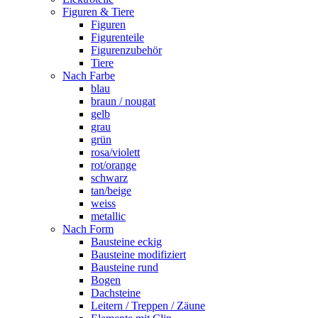
Figuren & Tiere
Figuren
Figurenteile
Figurenzubehör
Tiere
Nach Farbe
blau
braun / nougat
gelb
grau
grün
rosa/violett
rot/orange
schwarz
tan/beige
weiss
metallic
Nach Form
Bausteine eckig
Bausteine modifiziert
Bausteine rund
Bogen
Dachsteine
Leitern / Treppen / Zäune