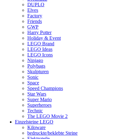
DUPLO
Elves
Factory
Friends
GWP
Harry Potter
Holiday & Event
LEGO Brand
LEGO Ideas
LEGO Icons
Ninjago
Polybags
Skulpturen
Sonic
Space
Speed Champions
Star Wars
Super Mario
Superheroes
Technic
The LEGO Movie 2
Einzelsteine LEGO
Kiloware
bedruckte/beklebte Steine
Elektroteile