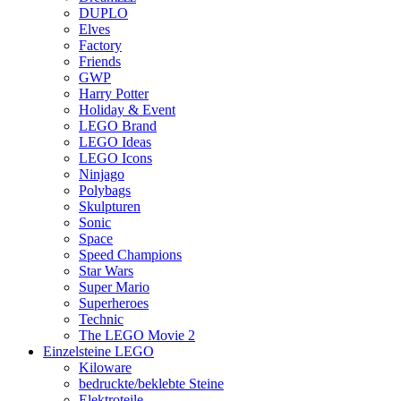
DUPLO
Elves
Factory
Friends
GWP
Harry Potter
Holiday & Event
LEGO Brand
LEGO Ideas
LEGO Icons
Ninjago
Polybags
Skulpturen
Sonic
Space
Speed Champions
Star Wars
Super Mario
Superheroes
Technic
The LEGO Movie 2
Einzelsteine LEGO
Kiloware
bedruckte/beklebte Steine
Elektroteile