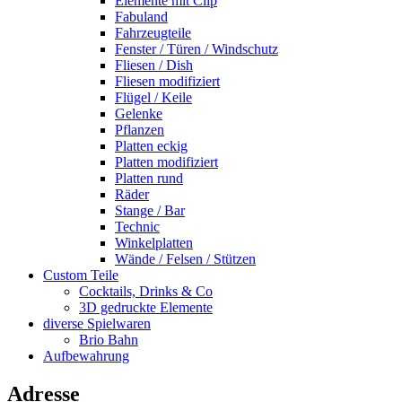
Elemente mit Clip
Fabuland
Fahrzeugteile
Fenster / Türen / Windschutz
Fliesen / Dish
Fliesen modifiziert
Flügel / Keile
Gelenke
Pflanzen
Platten eckig
Platten modifiziert
Platten rund
Räder
Stange / Bar
Technic
Winkelplatten
Wände / Felsen / Stützen
Custom Teile
Cocktails, Drinks & Co
3D gedruckte Elemente
diverse Spielwaren
Brio Bahn
Aufbewahrung
Adresse