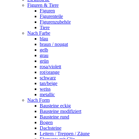
Figuren & Tiere
Figuren
Figurenteile
Figurenzubehör
Tiere
Nach Farbe
blau
braun / nougat
gelb
grau
grün
rosa/violett
rot/orange
schwarz
tan/beige
weiss
metallic
Nach Form
Bausteine eckig
Bausteine modifiziert
Bausteine rund
Bogen
Dachsteine
Leitern / Treppen / Zäune