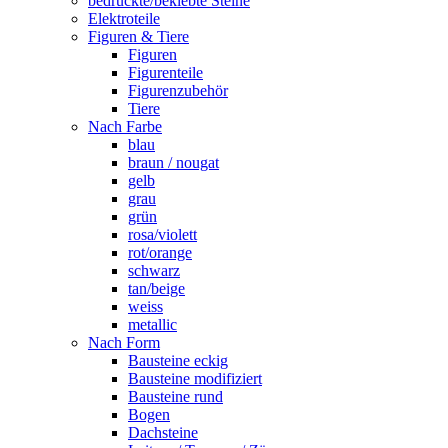
bedruckte/beklebte Steine
Elektroteile
Figuren & Tiere
Figuren
Figurenteile
Figurenzubehör
Tiere
Nach Farbe
blau
braun / nougat
gelb
grau
grün
rosa/violett
rot/orange
schwarz
tan/beige
weiss
metallic
Nach Form
Bausteine eckig
Bausteine modifiziert
Bausteine rund
Bogen
Dachsteine