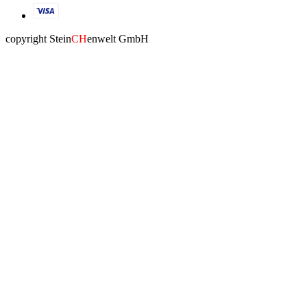
copyright Stein
CH
enwelt GmbH