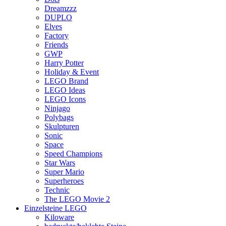
Dreamzzz
DUPLO
Elves
Factory
Friends
GWP
Harry Potter
Holiday & Event
LEGO Brand
LEGO Ideas
LEGO Icons
Ninjago
Polybags
Skulpturen
Sonic
Space
Speed Champions
Star Wars
Super Mario
Superheroes
Technic
The LEGO Movie 2
Einzelsteine LEGO
Kiloware