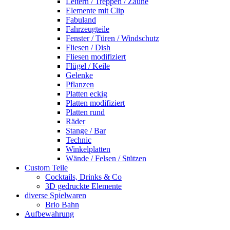
Leitern / Treppen / Zäune
Elemente mit Clip
Fabuland
Fahrzeugteile
Fenster / Türen / Windschutz
Fliesen / Dish
Fliesen modifiziert
Flügel / Keile
Gelenke
Pflanzen
Platten eckig
Platten modifiziert
Platten rund
Räder
Stange / Bar
Technic
Winkelplatten
Wände / Felsen / Stützen
Custom Teile
Cocktails, Drinks & Co
3D gedruckte Elemente
diverse Spielwaren
Brio Bahn
Aufbewahrung