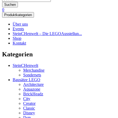
Suchen
0
Produktkategorien
Über uns
Events
SteinCHenwelt – Die LEGOAusstellun...
Shop
Kontakt
Kategorien
SteinCHenwelt
Merchandise
Sondersets
Bausätze LEGO
Architecture
Aquazone
BrickHeadz
City
Creator
Classic
Disney
Dots